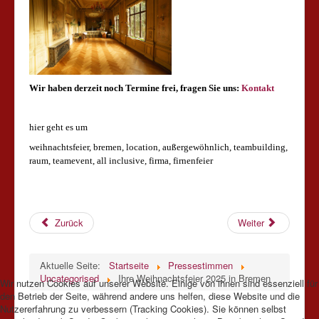
Wir haben derzeit noch Termine frei, fragen Sie uns:
Kontakt
hier geht es um
weihnachtsfeier, bremen, location, außergewöhnlich, teambuildin
g,
raum, teamevent, all inclusive, firma, firnenfeier
Zurück
Weiter
Aktuelle Seite:
Startseite
Pressestimmen
Uncategorised
Ihre Weihnachtsfeier 2025 in Bremen
Wir nutzen Cookies auf unserer Website. Einige von ihnen sind essenziell für
den Betrieb der Seite, während andere uns helfen, diese Website und die
Nutzererfahrung zu verbessern (Tracking Cookies). Sie können selbst