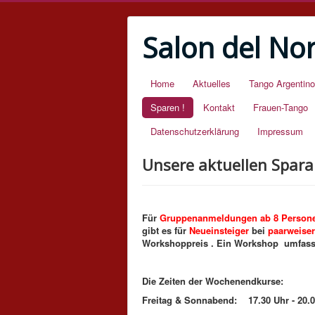
Salon del No
Home
Aktuelles
Tango Argentino
Sparen !
Kontakt
Frauen-Tango
Datenschutzerklärung
Impressum
Unsere aktuellen Spar
Für
Gruppenanmeldungen ab 8 Person
gibt es für
Neueinsteiger
bei
paarweiser
Workshoppreis . Ein Workshop umfasst
Die Zeiten der Wochenendkurse:
Freitag & Sonnabend: 17.30 Uhr - 20.00