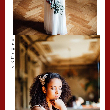
©
Sa
bin
e
La
ng
e